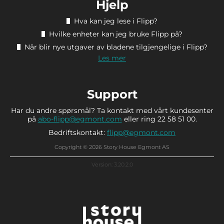
Hjelp
Hva kan jeg lese i Flipp?
Hvilke enheter kan jeg bruke Flipp på?
Når blir nye utgaver av bladene tilgjengelige i Flipp?
Les mer
Support
Har du andre spørsmål? Ta kontakt med vårt kundesenter
på
abo-flipp@egmont.com
eller ring 22 58 51 00.
Bedriftskontakt:
flipp@egmont.com
Copyright © 2026 Story House Egmont AS
Version: 3.20.2.0