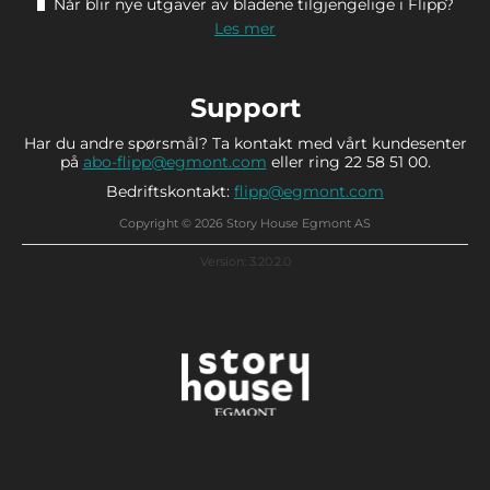
Når blir nye utgaver av bladene tilgjengelige i Flipp?
Les mer
Support
Har du andre spørsmål? Ta kontakt med vårt kundesenter
på
abo-flipp@egmont.com
eller ring 22 58 51 00.
Bedriftskontakt:
flipp@egmont.com
Copyright © 2026 Story House Egmont AS
Version: 3.20.2.0